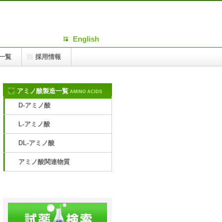
軽にお問合せください。
English
一覧
採用情報
アミノ酸製造一覧
AMINO ACIDS
D-アミノ酸
L-アミノ酸
DL-アミノ酸
アミノ酸関連物質