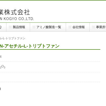
です。N-Acetyl-L-Tryptophan/N-アセチル-L-トリプトファンを製造・販売しています。お気
Q
製品情報
アミノ酸製造一覧
会社情報
事業所
チル-L-トリプトファン
han / N-アセチル-L-トリプトファン
4
O
2
3