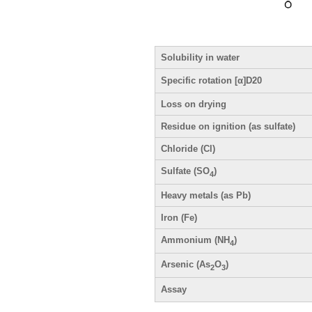
Solubility in water
Specific rotation [α]D20
Loss on drying
Residue on ignition (as sulfate)
Chloride (Cl)
Sulfate (SO
)
4
Heavy metals (as Pb)
Iron (Fe)
Ammonium (NH
)
4
Arsenic (As
O
)
2
3
Assay