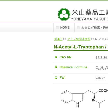
米山薬品工業のN-アセチル-L-トリプトファンのページ
HOME
カタログ検索・FA
HOME
>>
アミノ酸関連物質
>> N-アセ
N-Acetyl-L-Tryptop
CAS RN
1218-34-
Chemical Formula
C
H
N
13
14
FW
246.27