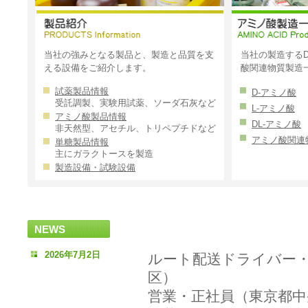
当社の強みとなる製品と、製造と品質を支
当社の製造するD
える設備をご紹介します。
酸関連物質製造
試薬製品情報
D-アミノ酸
受託調製、実験用試薬、ソーダ石灰など
L-アミノ酸
アミノ酸製品情報
DL-アミノ酸
非天然型、アセチル、トリペプチドなど
アミノ酸関連
単糖製品情報
主にガラクトースを製造
製造設備・試験設備
NEWS
2026年7月2日
ルート配送ドライバー
区）
営業・正社員（東京都中